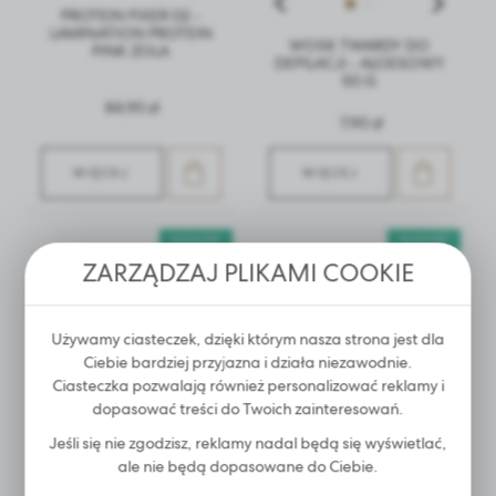
PROTEIN FIXER 02 -
LAMINATION PROTEIN
WOSK TWARDY DO
PINK ZOLA
DEPILACJI - ALOESOWY
50 G
84,90 zł
7,90 zł
WIĘCEJ
WIĘCEJ
NOWOŚĆ
NOWOŚĆ
ZARZĄDZAJ PLIKAMI COOKIE
Używamy ciasteczek, dzięki którym nasza strona jest dla
Ciebie bardziej przyjazna i działa niezawodnie.
Ciasteczka pozwalają również personalizować reklamy i
dopasować treści do Twoich zainteresowań.
Jeśli się nie zgodzisz, reklamy nadal będą się wyświetlać,
ale nie będą dopasowane do Ciebie.