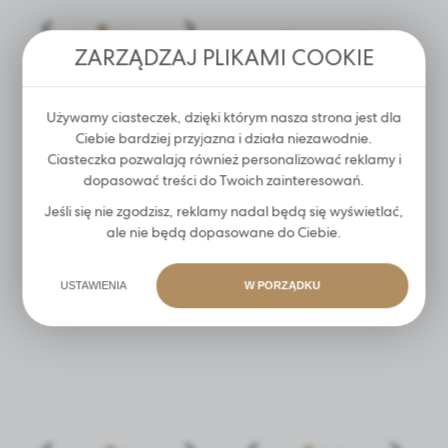
PIÓRKA / IGŁY DO
ZARZĄDZAJ PLIKAMI COOKIE
SHADOWINGU I
WYMIENNY DYSK DO
METODY PIÓRKOWEJ,
PIERŚCIENIA KORONKA
ZŁOTE 9M1
Używamy ciasteczek, dzięki którym nasza strona jest dla
1,99
0,10 zł
1,77
0,99 zł
Ciebie bardziej przyjazna i działa niezawodnie.
OSZCZĘDZASZ 95%
OSZCZĘDZASZ 44%
Ciasteczka pozwalają również personalizować reklamy i
dopasować treści do Twoich zainteresowań.
WIĘCEJ
WIĘCEJ
Jeśli się nie zgodzisz, reklamy nadal będą się wyświetlać,
ale nie będą dopasowane do Ciebie.
PROMOCJA
WIETRZENIE MAGAZYNU
PROMOCJA
USTAWIENIA
W PORZĄDKU