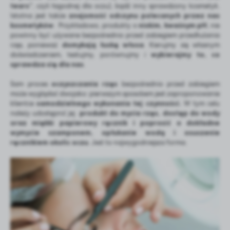
tears’’
, czyli łagodnej dla oczu), bądź inny sprawdzony kosmetyk.
Istotna jest także
znajomość odczynu polecanych przez nas
kosmetyków
. Przykładowo, produkty o
niskim, kwaśnym pH
, nie
powinny być używane bezpośrednio przed zabiegiem przedłużania
rzęs, ponieważ
domykają łuskę włosa
. Kierujmy się własnym
doświadczeniem, testujmy, porównujmy i
wybierajmy to, co
sprawdza się dla nas
.
Sam proces
oczyszczania rzęs
bezpośrednio przed zabiegiem
może wyglądać dwojako: pierwszym sposobem jest zaproponowanie
klientce
samodzielnego wykonania tej czynności.
W tym celu
należy udostępnić jej
produkt do mycia rzęs, dostęp do wody
oraz miękki papierowy ręcznik i poprosić o dokładne
wymycie szamponem, opłukanie wodą i osuszenie
ręcznikiem okolic oczu
. Jest to najwygodniejsza forma.