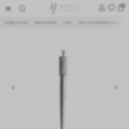
0
NOBLE LASHES
BRWI/LIFTING
PMU
PENY DO MICROBLADINGU
/
/
/
/
ZARZĄDZAJ PLIKAMI COOKIE
Używamy ciasteczek, dzięki którym nasza strona jest dla
Ciebie bardziej przyjazna i działa niezawodnie.
Ciasteczka pozwalają również personalizować reklamy i
dopasować treści do Twoich zainteresowań.
Jeśli się nie zgodzisz, reklamy nadal będą się wyświetlać,
ale nie będą dopasowane do Ciebie.