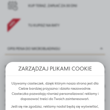
KUP TERAZ, ZAPŁAĆ ZA 30 DNI
TU KUPISZ NA RATY
OPIS PENA DO MICROBLADINGU
Profesjonalne innowacyjne, skośne piórko wykorzystywane do
ZARZĄDZAJ PLIKAMI COOKIE
wykonywania microbladingu jak również makijażu permanentnego
metodą piórkową oraz włoskową.
Używamy ciasteczek, dzięki którym nasza strona jest dla
Urządzenie posiada łatwą w czyszczeniu powierzchnię, a jej
Ciebie bardziej przyjazna i działa niezawodnie.
struktura umożliwia pewny i wygodny chwyt.
Ciasteczka pozwalają również personalizować reklamy i
dopasować treści do Twoich zainteresowań.
Jeśli mimo to szukasz czegoś innego to zapraszamy do działu
microblading, gdzie na pewno znajdziesz coś dla siebie!
Jeśli się nie zgodzisz, reklamy nadal będą się wyświetlać,