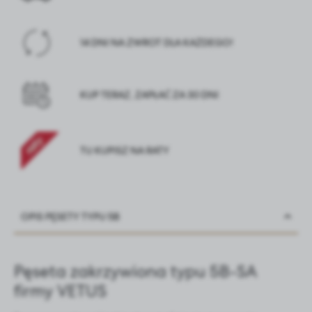
14 DNI NA ZWROT DLA KAŻDEGO!
KUP TERAZ, ZAPŁAĆ ZA 30 DNI
TU KUPISZ NA RATY
OPIS PĘSETY TYPU 5B
Pęseta zakrzywiona typu 5B-SA
firmy VETUS