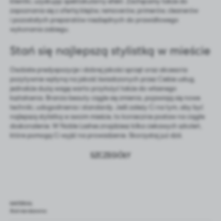
klientki, uzyskując spektakularny efekt. Zachęcamy także do
zapoznania się z ofertą klejów, removerów, primerów, cleanerów
i pozostałych preparatów niezbędnych do prawidłowego
wykonania zabiegu.
Stań się najlepszą stylistką w mieście
Osobiste predyspozycje i dobrej jakości sprzęt oraz akcesoria
pozytywnie wpłyną na jakość świadczonych przez Ciebie usług,
jednakże dużą wagę warto przyłożyć także do własnego
kształcenia. Branża beauty ciągle się zmienia, pojawiają się nowe
techniki, udogodnienia i standardy. Jeśli zależy Ci na tym, aby być
najlepszą stylistką w swoim mieście, to koniecznie postaw na ciągłe
doskonalenie. W Noble Lashes znajdziesz kilka ciekawych szkoleń,
które pomogą Ci wyjść na prowadzenie. Skorzystaj już dziś.
SZCZEGÓŁY
MATERIAŁ
Stal nierdzewna