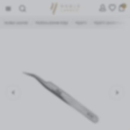
0
NOBLE LASHES
PRZEDŁUŻANIE RZĘS
PĘSETY
PĘSETY ZAKRZYWION
/
/
/
ZARZĄDZAJ PLIKAMI COOKIE
Używamy ciasteczek, dzięki którym nasza strona jest dla
Ciebie bardziej przyjazna i działa niezawodnie.
Ciasteczka pozwalają również personalizować reklamy i
dopasować treści do Twoich zainteresowań.
Jeśli się nie zgodzisz, reklamy nadal będą się wyświetlać,
ale nie będą dopasowane do Ciebie.