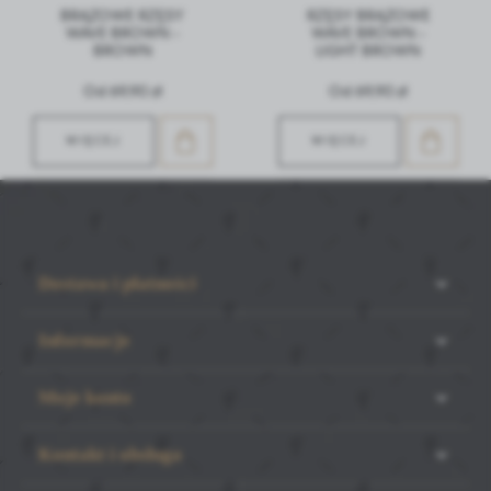
BRĄZOWE RZĘSY
RZĘSY BRĄZOWE
WAVE BROWN -
WAVE BROWN -
BROWN
LIGHT BROWN
Od 69,90 zł
Od 69,90 zł
WIĘCEJ
WIĘCEJ
Dostawa i płatności
Informacje
Moje konto
Kontakt i obsługa