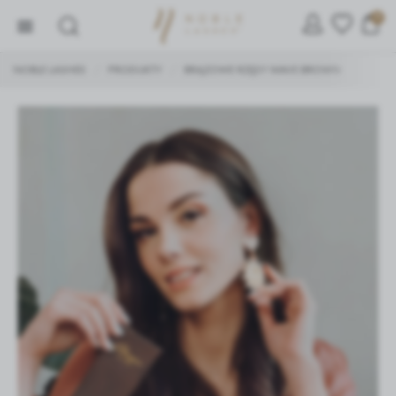
0
NOBLE LASHES
PRODUKTY
BRĄZOWE RZĘSY WAVE BROWN
/
/
ZARZĄDZAJ PLIKAMI COOKIE
Używamy ciasteczek, dzięki którym nasza strona jest dla
Ciebie bardziej przyjazna i działa niezawodnie.
Ciasteczka pozwalają również personalizować reklamy i
dopasować treści do Twoich zainteresowań.
Jeśli się nie zgodzisz, reklamy nadal będą się wyświetlać,
ale nie będą dopasowane do Ciebie.
Niezbędne
Niezbędne pliki cookies służą do prawidłowego
funkcjonowania strony internetowej i umożliwiają Ci