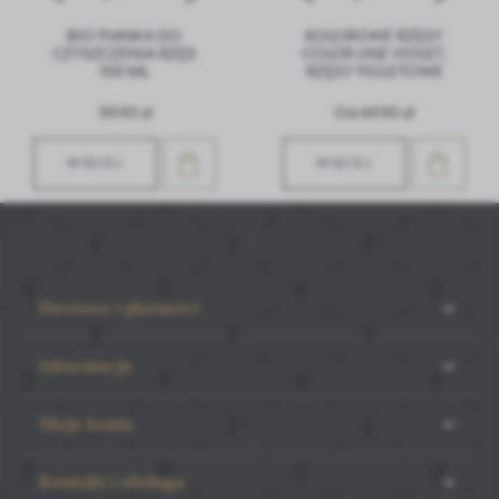
BIO PIANKA DO
KOLOROWE RZĘSY
CZYSZCZENIA RZĘS
COLOR LINE VIOLET,
100 ML
RZĘSY FIOLETOWE
59,90 zł
Od 69,90 zł
WIĘCEJ
WIĘCEJ
Dostawa i płatności
Informacje
Moje konto
Kontakt i obsługa