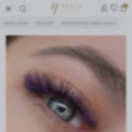
0
NOBLE LASHES
PRODUKTY
FIOLETOWE RZĘSY MEGA VOLUME
/
/
ZARZĄDZAJ PLIKAMI COOKIE
Używamy ciasteczek, dzięki którym nasza strona jest dla
Ciebie bardziej przyjazna i działa niezawodnie.
Ciasteczka pozwalają również personalizować reklamy i
dopasować treści do Twoich zainteresowań.
Jeśli się nie zgodzisz, reklamy nadal będą się wyświetlać,
ale nie będą dopasowane do Ciebie.
Niezbędne
Niezbędne pliki cookies służą do prawidłowego
funkcjonowania strony internetowej i umożliwiają Ci