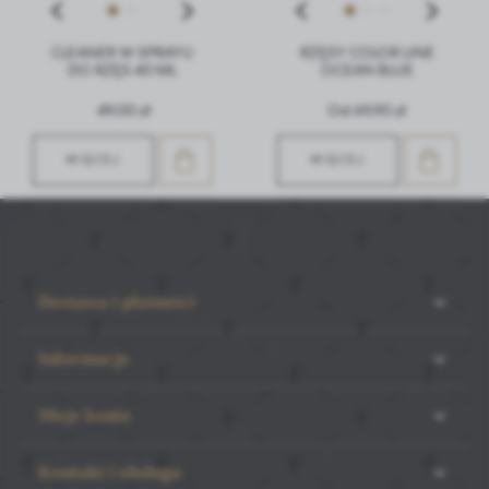
CLEANER W SPRAYU
RZĘSY COLOR LINE
DO RZĘS 40 ML
OCEAN BLUE
49,00 zł
Od 69,90 zł
WIĘCEJ
WIĘCEJ
Dostawa i płatności
Informacje
Moje konto
Kontakt i obsługa