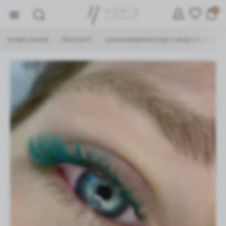
0
NOBLE LASHES
PRODUKTY
JASNONIEBIESKIE RZĘSY OBJĘTOŚCIOWE
/
/
ZARZĄDZAJ PLIKAMI COOKIE
Używamy ciasteczek, dzięki którym nasza strona jest dla
Ciebie bardziej przyjazna i działa niezawodnie.
Ciasteczka pozwalają również personalizować reklamy i
dopasować treści do Twoich zainteresowań.
Jeśli się nie zgodzisz, reklamy nadal będą się wyświetlać,
ale nie będą dopasowane do Ciebie.
Niezbędne
Niezbędne pliki cookies służą do prawidłowego
funkcjonowania strony internetowej i umożliwiają Ci