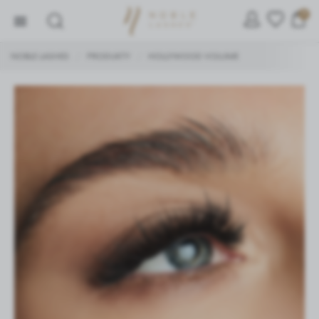
0
NOBLE LASHES
PRODUKTY
HOLLYWOOD VOLUME
/
/
ZARZĄDZAJ PLIKAMI COOKIE
Używamy ciasteczek, dzięki którym nasza strona jest dla
Ciebie bardziej przyjazna i działa niezawodnie.
Ciasteczka pozwalają również personalizować reklamy i
dopasować treści do Twoich zainteresowań.
Jeśli się nie zgodzisz, reklamy nadal będą się wyświetlać,
ale nie będą dopasowane do Ciebie.
Niezbędne
Niezbędne pliki cookies służą do prawidłowego
funkcjonowania strony internetowej i umożliwiają Ci