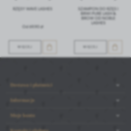
RZĘSY WAVE LASHES
SZAMPON DO RZĘS I
BRWI PURE LASH &
BROW OD NOBLE
LASHES
Od 69,90 zł
WIĘCEJ
WIĘCEJ
Dostawa i płatności
Informacje
Moje konto
Kontakt i obsługa