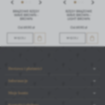
BRĄZOWE RZĘSY
RZĘSY BRĄZOWE
WAVE BROWN -
WAVE BROWN -
BROWN
LIGHT BROWN
Od 69,90 zł
Od 69,90 zł
WIĘCEJ
WIĘCEJ
Dostawa i płatności
Informacje
Moje konto