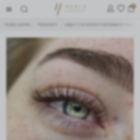
0
NOBLE LASHES
PRODUKTY
RZĘSY 1:1 W DWÓCH ODCIENIACH BRĄZU
/
/
ZARZĄDZAJ PLIKAMI COOKIE
Używamy ciasteczek, dzięki którym nasza strona jest dla
Ciebie bardziej przyjazna i działa niezawodnie.
Ciasteczka pozwalają również personalizować reklamy i
dopasować treści do Twoich zainteresowań.
Jeśli się nie zgodzisz, reklamy nadal będą się wyświetlać,
ale nie będą dopasowane do Ciebie.
Niezbędne
Niezbędne pliki cookies służą do prawidłowego
funkcjonowania strony internetowej i umożliwiają Ci